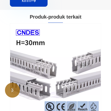
kirim

Produk-produk terkait

