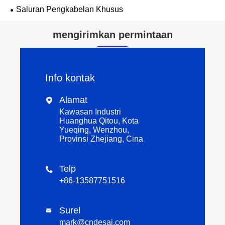
Saluran Pengkabelan Khusus
mengirimkan permintaan
Info kontak
Alamat

Kawasan Industri
Huanghua Qitou, Kota
Yueqing, Wenzhou,
Provinsi Zhejiang, Cina
Telp

+86-13587751516
Surel

mark@cndesai.com