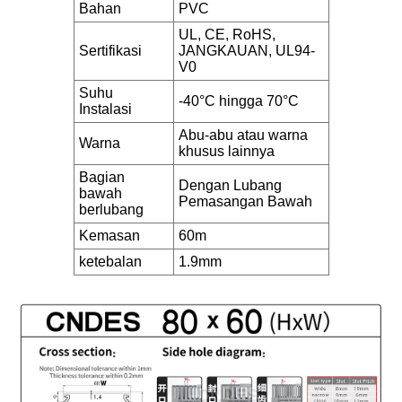
Bahan
PVC
UL, CE, RoHS,
Sertifikasi
JANGKAUAN, UL94-
V0
Suhu
-40°C hingga 70°C
Instalasi
Abu-abu atau warna
Warna
khusus lainnya
Bagian
Dengan Lubang
bawah
Pemasangan Bawah
berlubang
Kemasan
60m
ketebalan
1.9mm