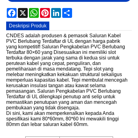
Facebook
X
WhatsApp
Pinterest
LinkedIn
Share
Deskripsi Produk
CNDES adalah produsen & pemasok Saluran Kabel
PVC Berlubang Terdaftar di UL dengan harga pabrik
yang kompetitif! Saluran Pengkabelan PVC Berlubang
Terdaftar 80×60 yang Disesuaikan ini memiliki slot
terbuka dengan jarak yang sama di kedua sisi untuk
perutean kabel yang cepat, penguliran, dan
pemeliharaan di masa mendatang. Tepi slot yang
melebar meningkatkan kekakuan struktural sekaligus
memperluas kapasitas kabel. Tepi membulat mencegah
kerusakan insulasi tangan atau kawat selama
pemasangan. Saluran Pengkabelan PVC Berlubang
Terdaftar di UL dilengkapi penutup anti selip untuk
memastikan penutupan yang aman dan mencegah
pembukaan yang tidak disengaja.
Di sini, kami akan memperkenalkan kepada Anda
spesifikasi kami 80*60mm, 80*60 Ini mewakili tinggi
80mm dan lebar saluran kabel 60mm.