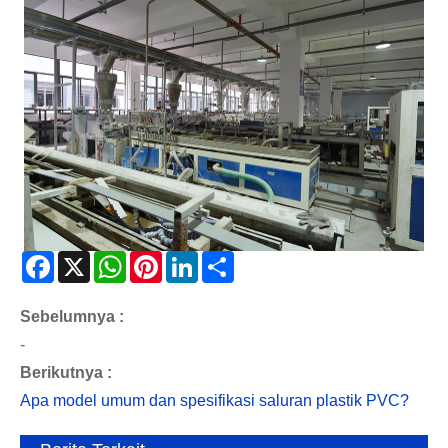
Facebook
X
WhatsApp
Pinterest
LinkedIn
Share
Sebelumnya :
-
Berikutnya :
Apa model umum dan spesifikasi saluran plastik PVC?