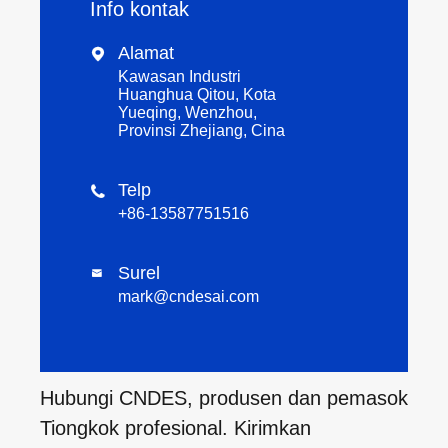
Info kontak
Alamat

Kawasan Industri
Huanghua Qitou, Kota
Yueqing, Wenzhou,
Provinsi Zhejiang, Cina
Telp

+86-13587751516
Surel

mark@cndesai.com
Hubungi CNDES, produsen dan pemasok
Tiongkok profesional. Kirimkan