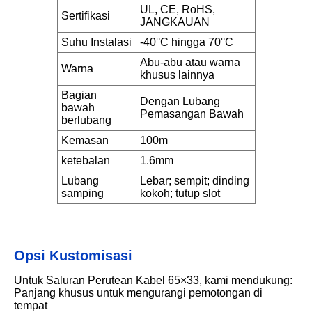
UL, CE, RoHS,
Sertifikasi
JANGKAUAN
Suhu Instalasi
-40°C hingga 70°C
Abu-abu atau warna
Warna
khusus lainnya
Bagian
Dengan Lubang
bawah
Pemasangan Bawah
berlubang
Kemasan
100m
ketebalan
1.6mm
Lubang
Lebar; sempit; dinding
samping
kokoh; tutup slot
Opsi Kustomisasi
Untuk Saluran Perutean Kabel 65×33, kami mendukung:
Panjang khusus untuk mengurangi pemotongan di
tempat