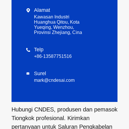
Alamat

Kawasan Industri
Huanghua Qitou, Kota
Yueqing, Wenzhou,
Provinsi Zhejiang, Cina
Telp

+86-13587751516
Surel

mark@cndesai.com
Hubungi CNDES, produsen dan pemasok
Tiongkok profesional. Kirimkan
pertanyaan untuk Saluran Pengkabelan