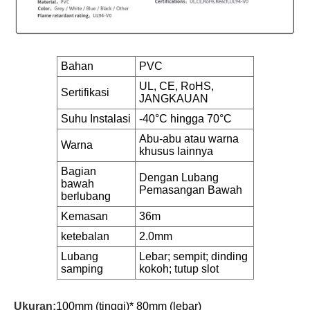
Bahan
PVC
UL, CE, RoHS,
Sertifikasi
JANGKAUAN
Suhu Instalasi
-40°C hingga 70°C
Abu-abu atau warna
Warna
khusus lainnya
Bagian
Dengan Lubang
bawah
Pemasangan Bawah
berlubang
Kemasan
36m
ketebalan
2.0mm
Lubang
Lebar; sempit; dinding
samping
kokoh; tutup slot
Ukuran:
100mm (tinggi)* 80mm (lebar)